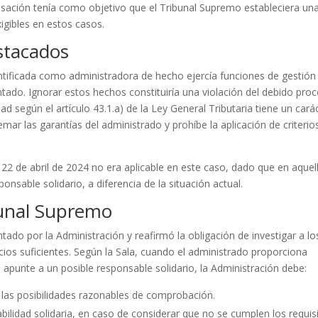
 casación tenía como objetivo que el Tribunal Supremo estableciera un
xigibles en estos casos.
stacados
ntificada como administradora de hecho ejercía funciones de gestión
ado. Ignorar estos hechos constituiría una violación del debido proc
d según el artículo 43.1.a) de la Ley General Tributaria tiene un cará
mar las garantías del administrado y prohíbe la aplicación de criterio
 22 de abril de 2024 no era aplicable en este caso, dado que en aquel
onsable solidario, a diferencia de la situación actual.
ibunal Supremo
ado por la Administración y reafirmó la obligación de investigar a lo
cios suficientes. Según la Sala, cuando el administrado proporciona
e apunte a un posible responsable solidario, la Administración debe:
o las posibilidades razonables de comprobación.
sabilidad solidaria, en caso de considerar que no se cumplen los requis