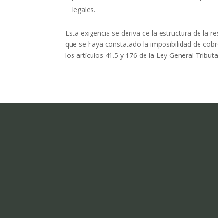
legales.
Esta exigencia se deriva de la estructura de la r
que se haya constatado la imposibilidad de cobro
los artículos 41.5 y 176 de la Ley General Tribut