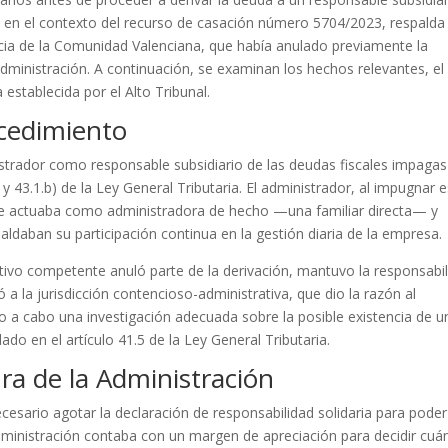
5 en el contexto del recurso de casación número 5704/2023, respalda 
ticia de la Comunidad Valenciana, que había anulado previamente la
Administración. A continuación, se examinan los hechos relevantes, el
 establecida por el Alto Tribunal.
ocedimiento
istrador como responsable subsidiario de las deudas fiscales impagas
y 43.1.b) de la Ley General Tributaria. El administrador, al impugnar 
ue actuaba como administradora de hecho —una familiar directa— y
daban su participación continua en la gestión diaria de la empresa.
ivo competente anuló parte de la derivación, mantuvo la responsabi
ó a la jurisdicción contencioso-administrativa, que dio la razón al
do a cabo una investigación adecuada sobre la posible existencia de u
ado en el artículo 41.5 de la Ley General Tributaria.
ra de la Administración
esario agotar la declaración de responsabilidad solidaria para poder
 Administración contaba con un margen de apreciación para decidir cu