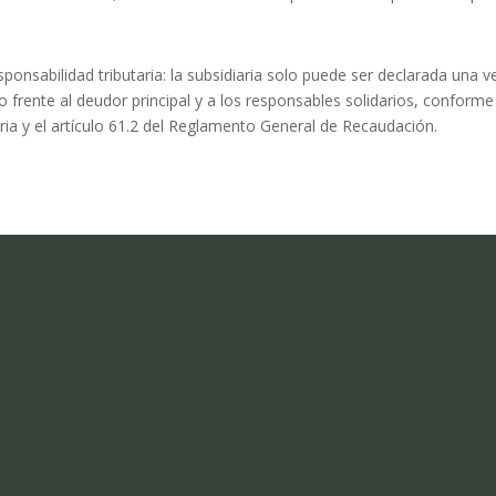
esponsabilidad tributaria: la subsidiaria solo puede ser declarada una v
 frente al deudor principal y a los responsables solidarios, conforme
aria y el artículo 61.2 del Reglamento General de Recaudación.