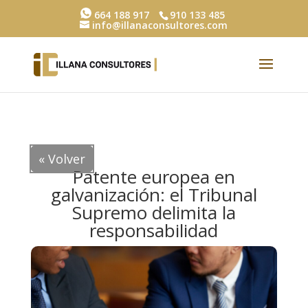
664 188 917
910 133 485
info@illanaconsultores.com
« Volver
Patente europea en
galvanización: el Tribunal
Supremo delimita la
responsabilidad