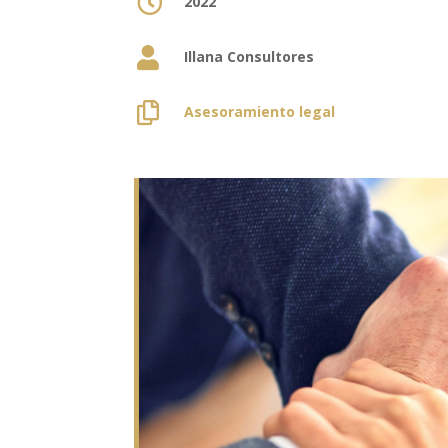

2022

Illana Consultores

Asesoramiento legal